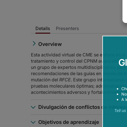
Details
Presenters
Overview
Esta actividad virtual de CME se enfoca en la
G
tratamiento y control del CPNM avanzado co
un grupo de expertos multidisciplinarios para
recomendaciones de las guías en planes de 
mutación del
RFCE
. Este grupo internacional
pruebas moleculares óptimas; administración,
Ch
acontecimientos adversos y fortalecimiento de
Now
A l
Divulgación de conflictos de interes
Tell u
Objetivos de aprendizaje