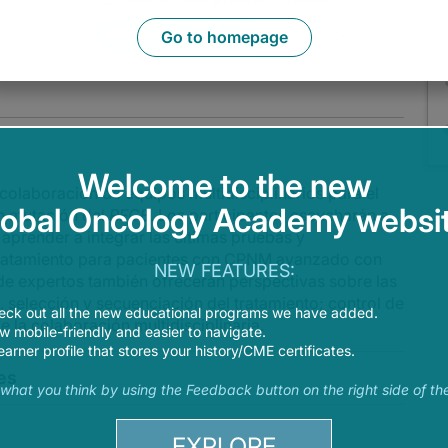
Claim
(
0.00
credits)
How it works
Go to homepage
Welcome to the new
 colaboración de equipos multidisciplinarios para el
lobal Oncology Academy websit
n mutación del
RFCE
. Los participantes escucharán a
 aprender a integrar las últimas pruebas y
tratamiento para pacientes con CPNM avanzado con
NEW FEATURES:
 de expertos también ofrecerán perspectivas sobre las
 selección y secuenciación del tratamiento; control de
eck out all the new educational programs we have added.
 la colaboración multidisciplinaria.
 mobile-friendly and easier to navigate.
earner profile that stores your history/CME certificates.
es
s what you think by using the Feedback button on the right side of th
EXPLORE