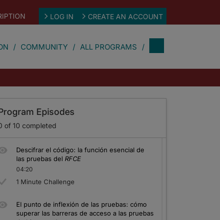
IPTION
LOG IN
CREATE AN ACCOUNT
ON
COMMUNITY
ALL PROGRAMS
Program Episodes
0
of
10
completed
Descifrar el código: la función esencial de
las pruebas del
RFCE
04:20
1 Minute Challenge
El punto de inflexión de las pruebas: cómo
superar las barreras de acceso a las pruebas