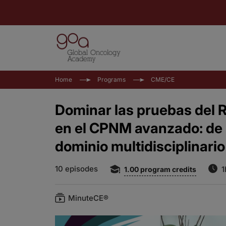
Home
Programs
CME/CE
Dominar las pruebas del R
en el CPNM avanzado: de 
dominio multidisciplinario
10 episodes
1
1.00
program credits
MinuteCE®