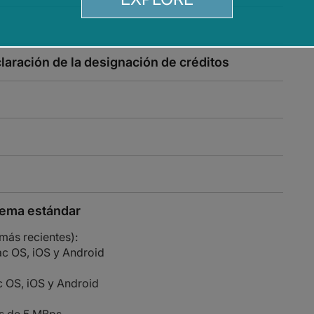
laración de la designación de créditos
tema estándar
más recientes):
 OS, iOS y Android
 OS, iOS y Android
s de 5 MBps