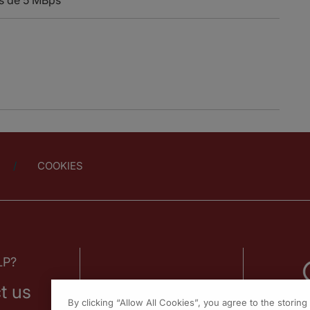
COOKIES
LP?
t us
By clicking “Allow All Cookies”, you agree to the storin