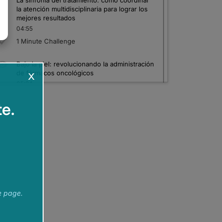
La sinfonía del tratamiento: cómo coordinar
la atención multidisciplinaria para lograr los
mejores resultados
04:55
1 Minute Challenge
Bajo la piel: revolucionando la administración
x
de fármacos oncológicos
05:24
1 Minute Challenge
e.
El equilibrio de la seguridad: cómo dominar
el tratamiento de los acontecimientos
adversos
05:09
1 Minute Challenge
Desafíos reales, soluciones reales en el
CPNM avanzado con mutación del
RFCE
1L
e page.
05:21
1 Minute Challenge