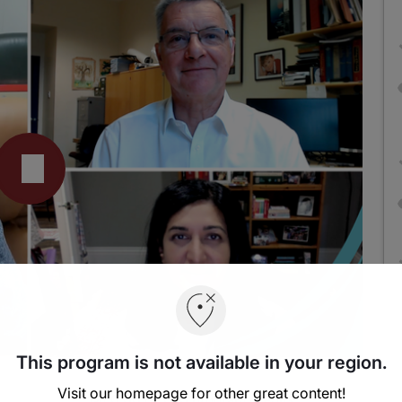
This program is not available in your region.
Visit our homepage for other great content!
0.00
of
1.00
program credits